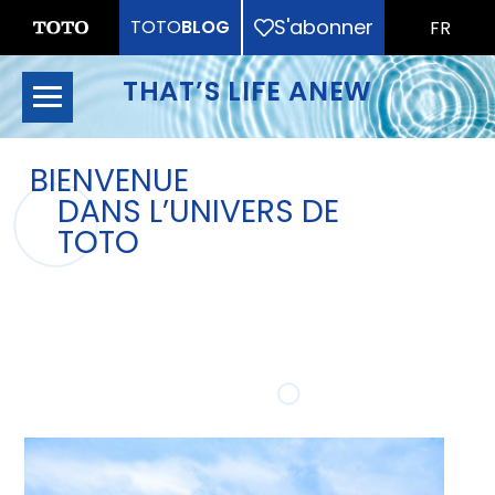
S'abonner
TOTO
BLOG
FR
THAT’S LIFE ANEW
BIENVENUE
DANS L’UNIVERS DE
TOTO