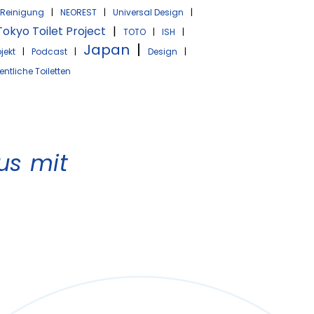
Reinigung
|
NEOREST
|
Universal Design
|
Tokyo Toilet Project
|
TOTO
|
ISH
|
Japan
|
jekt
|
Podcast
|
Design
|
entliche Toiletten
us mit