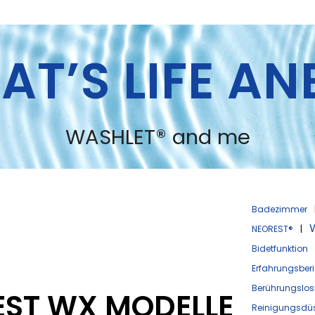
AT’S LIFE A
WASHLET® and me
Badezimmer
NEOREST®
|
Bidetfunktion
Erfahrungsberi
Berührungslosi
EST WX MODELLE
Reinigungsdü