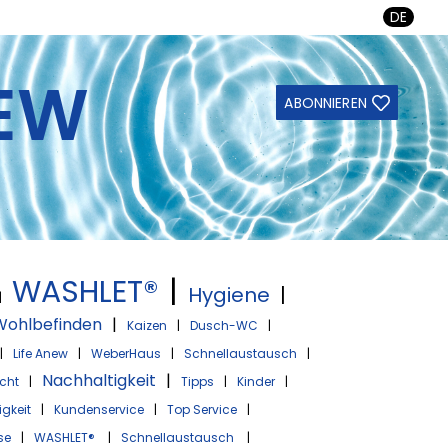
DE
NEW
ABONNIEREN
WASHLET®
|
Hygiene
|
|
Wohlbefinden
|
Kaizen
|
Dusch-WC
|
|
Life Anew
|
WeberHaus
|
Schnellaustausch
|
Nachhaltigkeit
|
cht
|
Tipps
|
Kinder
|
gkeit
|
Kundenservice
|
Top Service
|
se
|
WASHLET®
|
Schnellaustausch
|