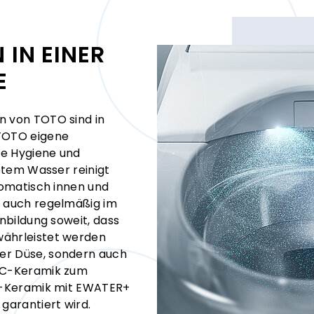
 IN EINER
E
n von TOTO sind in
 TOTO eigene
e Hygiene und
tetem Wasser reinigt
tomatisch innen und
r auch regelmäßig im
nbildung soweit, dass
währleistet werden
er Düse, sondern auch
WC-Keramik zum
WC-Keramik mit EWATER+
garantiert wird.