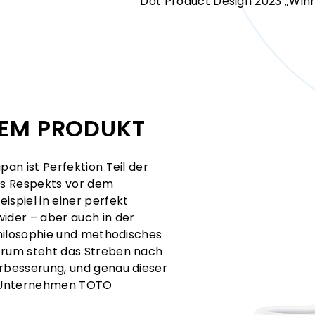
Dot Product Design 2023 „Win
 DEM PRODUKT
pan ist Perfektion Teil der
es Respekts vor dem
ispiel in einer perfekt
der – aber auch in der
sphilosophie und methodisches
ntrum steht das Streben nach
erbesserung, und genau dieser
he Unternehmen TOTO