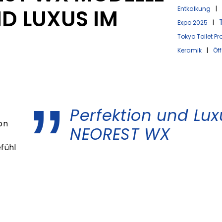
ND LUXUS IM
Entkalkung
|
Expo 2025
|
„
Tokyo Toilet Pro
Keramik
|
Öff
Perfektion und Lux
on
NEOREST WX
fühl