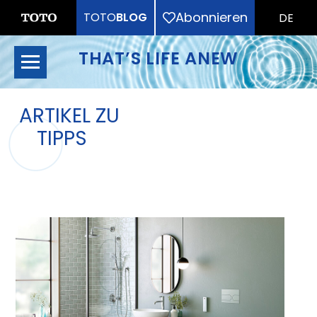
Abonnieren
TOTO
BLOG
DE
THAT’S LIFE ANEW
ARTIKEL ZU
TIPPS